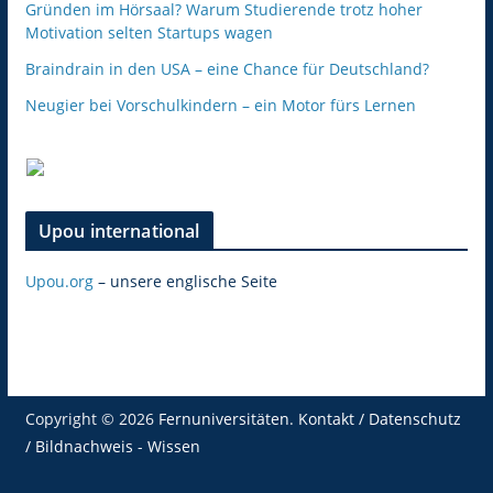
Gründen im Hörsaal? Warum Studierende trotz hoher
Motivation selten Startups wagen
Braindrain in den USA – eine Chance für Deutschland?
Neugier bei Vorschulkindern – ein Motor fürs Lernen
Upou international
Upou.org
– unsere englische Seite
Copyright © 2026
Fernuniversitäten
.
Kontakt / Datenschutz
/ Bildnachweis
-
Wissen