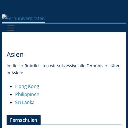
Zum
Inhalt
springen
Asien
In dieser Rubrik listen wir sukzessive alle Fernuniversitäten
in Asien:
Hong Kong
Philippinen
Sri Lanka
Fernschulen