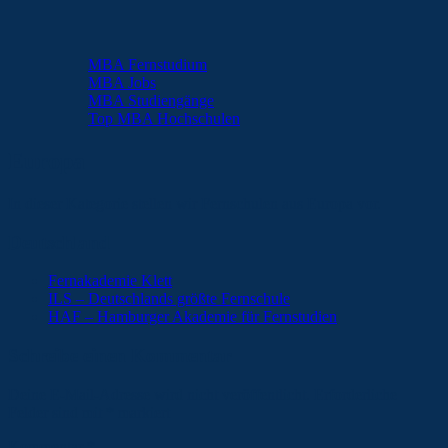
MBA Fernstudium
MBA Jobs
MBA Studiengänge
Top MBA Hochschulen
Europa
In dieser Kategorie stellen wir Fernschulen aus Europa vor.
Deutschland
Fernakademie Klett
ILS – Deutschlands größte Fernschule
HAF – Hamburger Akademie für Fernstudien
Schreibe einen Kommentar
Deine E-Mail-Adresse wird nicht veröffentlicht.
Erforderliche
Felder sind mit
*
markiert
Kommentar
*