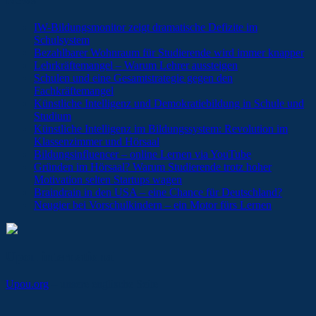
IW-Bildungsmonitor zeigt dramatische Defizite im
Schulsystem
Bezahlbarer Wohnraum für Studierende wird immer knapper
Lehrkräftemangel – Warum Lehrer aussteigen
Schulen und eine Gesamtstrategie gegen den
Fachkräftemangel
Künstliche Intelligenz und Demokratiebildung in Schule und
Studium
Künstliche Intelligenz im Bildungssystem: Revolution im
Klassenzimmer und Hörsaal
Bildungsinfluencer – online Lernen via YouTube
Gründen im Hörsaal? Warum Studierende trotz hoher
Motivation selten Startups wagen
Braindrain in den USA – eine Chance für Deutschland?
Neugier bei Vorschulkindern – ein Motor fürs Lernen
Upou international
Upou.org
– unsere englische Seite