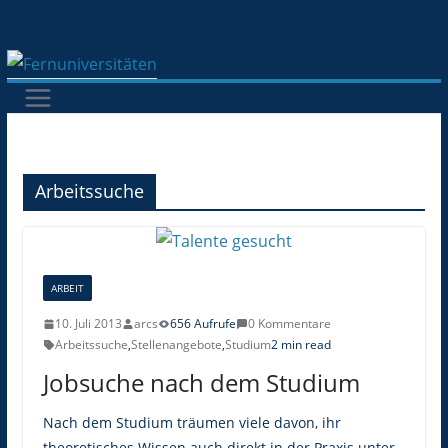
Zum
Inhalt
springen
Arbeitssuche
ARBEIT
10. Juli 2013
arcs
656 Aufrufe
0 Kommentare
Arbeitssuche
,
Stellenangebote
,
Studium
2 min read
Jobsuche nach dem Studium
Nach dem Studium träumen viele davon, ihr
theoretisches Wissen auch direkt in der Praxis unter