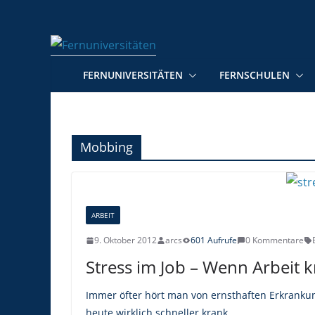
Zum
Inhalt
springen
FERNUNIVERSITÄTEN
FERNSCHULEN
Mobbing
ARBEIT
9. Oktober 2012
arcs
601 Aufrufe
0 Kommentare
Stress im Job – Wenn Arbeit 
Immer öfter hört man von ernsthaften Erkranku
heute wirklich schneller krank