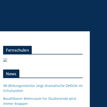
Fernschulen
News
IW-Bildungsmonitor zeigt dramatische Defizite im
Schulsystem
Bezahlbarer Wohnraum für Studierende wird
immer knapper