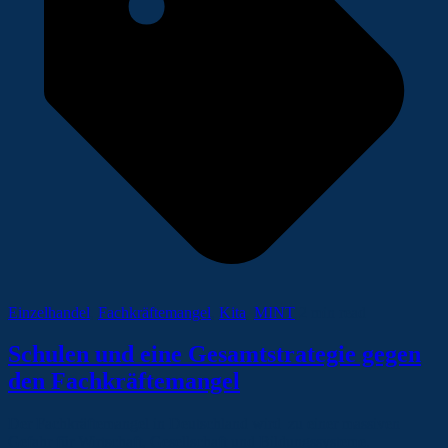
Einzelhandel
,
Fachkräftemangel
,
Kita
,
MINT
2 min read
Schulen und eine Gesamtstrategie gegen
den Fachkräftemangel
Der Fachkräftemangel in Deutschland wird zu einer massiven
Gefahr für Wirtschaft, Gesellschaft und Bildungssysteme.