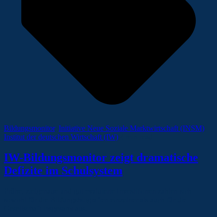
Bildungsmonitor
,
Initiative Neue Soziale Marktwirtschaft (INSM)
,
Institut der deutschen Wirtschaft (IW)
4 min read
IW-Bildungsmonitor zeigt dramatische
Defizite im Schulsystem
Frühe, zielgenaue und gut evaluierte Investitionen zahlen sich
sowohl für die Bildungsbiografien einzelner als auch für die
Gesellschaft insgesamt aus.