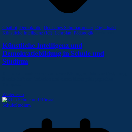
Chatbot
,
Demokratie
,
Deutsches Schulbarometer
,
Digitalpakt
,
Künstliche Intelligenz (KI)
,
Lehrplan
,
Pädagogik
5 min read
Künstliche Intelligenz und
Demokratiebildung in Schule und
Studium
KI als Katalysator demokratischer Bildung mit Mut zur Gestaltung,
Bereitschaft zur Reflexion und einem klaren pädagogischen
Kompass.
Weiterlesen
Schule
Studium