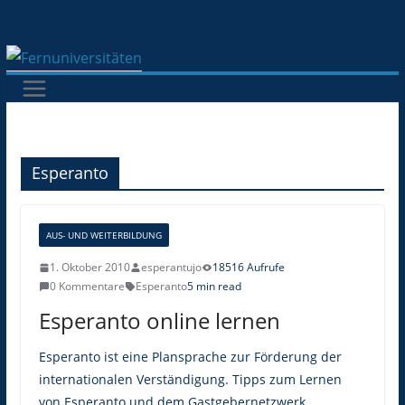
Zum
Inhalt
springen
Esperanto
AUS- UND WEITERBILDUNG
1. Oktober 2010
esperantujo
18516 Aufrufe
0 Kommentare
Esperanto
5 min read
Esperanto online lernen
Esperanto ist eine Plansprache zur Förderung der
internationalen Verständigung. Tipps zum Lernen
von Esperanto und dem Gastgebernetzwerk.