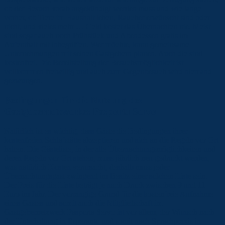
ob der Besuch vorab angekündigt werden muss und wie lange
vorher, ob Tiere im Haushalt leben, Raucher erwünscht sind oder
nicht, und vieles mehr … Geld kostet das Übernachten nie. Meist
sind sogar auch noch Frühstück und Abendessen gratis im
Aufenthalt mit inbegriffen. Wer möchte, kann gemeinsame
Unternehmungen mit seinen Gastgebern planen. Auch die sind
kostenfrei. Die Bereitstellung der Besuchsmöglichkeit ist
vollkommen freiwillig und auch zum Gegenbesuch wird niemand
gezwungen.
Bedingungen für die Nutzung des
Gastgebernetzwerkes Pasporta Servo
Natürlich ist es wichtig, dass Gäste die Bedingungen ihrer
kostenfreien Schlafstätte akzeptieren und sich an die Regeln vor Ort
halten. Die Gästeliste, in der alle Übernachtungsmöglichkeiten und
deren Regeln vor Ort stehen, muss jährlich neu gedruckt werden,
was natürlich Kosten verursacht, deshalb muss jeder
Übernachtungsgast zwingend im Besitz einer solchen Liste sein.
Der Preis für die Liste beträgt je nach Druck zwischen 9 und 11
Euro im Jahr. Der vorrangige Grund für die kostenfreie Aufnahme
eines Gastes und somit auch die Mitgliedschaft im
Gastgebernetzwerk Pasporta Servo ist vor allem, der Wunsch nach
der Unterhaltung in Esperanto und somit nach Sprachpraxis in