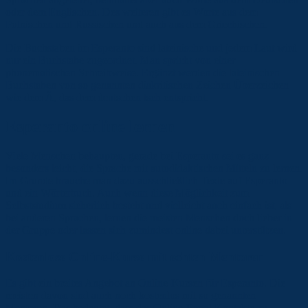
oder dem Englischen. Des weiteren gibt es Worte aus dem
Polnischen und Russischen und auch aus dem Griechischen.
Die Buchstaben im Esperanto sind lateinische und jedem Laut wird
nur ein Buchstabe zugeordnet. Man spricht von einer
phonematischen Schreibweise. Ergänzt werden die lateinischen
Buchstaben von so genannten diakritischen Zeichen Überzeichen
wie dem Ä, das dem deutschen tsch entspricht.
Esperanto online lernen
Viele Menschen behaupten, gerade bei Esperanto sei es ganz
besonders leicht, die Sprache mit autodidaktischen Mitteln zu lernen.
Im Grunde brauche man dazu ausschließlich Texte auf Esperanto
und ein Wörterbuch. Auch wenn diese Möglichkeit zum
Selbststudium sicherlich besteht und vielleicht auch einfach ist, als
bei anderen Sprachen, lernen die meisten Menschen doch lieber in
der Gruppe oder lassen sich zumindest online dabei unterstützen.
Kostenlose Online-Kurse mit echten Mentoren
Es gibt ein breites Angebot an Online-Kursen für Esperanto. Die
meisten davon sind auch noch kostenlos mit so genannten
Mentoren. Das bedeutet, dass das Online-Portal Kontakte zu