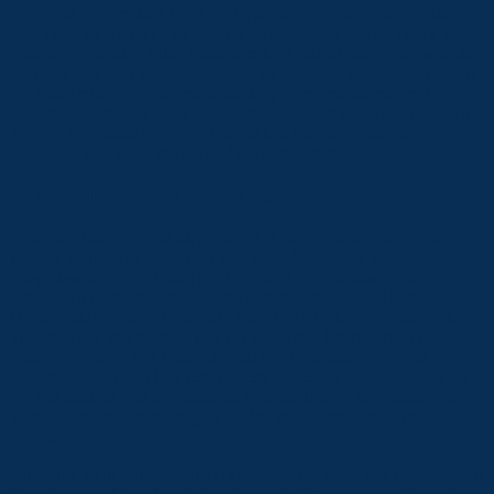
veröffentlichte im Jahr 1887 die Grundlagen dieser Sprache unter
dem Pseudonym Doktoro Esperanto. Daher der spätere Name der
Sprache. Esperanto sollte besonders leicht zu erlernen sein, war aber
nie dazu bestimmt andere Sprachen zu ersetzen. Zamenhof initiierte
die Entstehung einer internationalen Sprachgemeinschaft mit
Brieffreundschaften und kulturellem Austausch auf internationalen
Treffen. Esperanto hört oder liest man in Radiosendungen,
Zeitungen und Zeitschriften und auch im Internet.
Sprachaufbau von Esperanto
Esperanto baut sich aus unveränderlichen Wortteilen auf. Diese
werden aneinander gefügt. Es gibt einfache Regeln, die
beispielsweise die Bildung der Mehrzahl von Substantiven,
Adjektiven oder Pronomen einheitlich regeln. Beispiel Domo Haus,
Domoj Häuser. Beim Esperanto ändert sich nicht wie in anderen
Sprachen der Wortstamm, was zur einfachen Erlernbarkeit dieser
Sprache beiträgt. Der Sprachaufbau legt bewussten Wert auf
Regelmäßigkeit und legt verbindliche Schemata beispielsweise für
die Deklination von Substantiven oder auch die Konjugation der
Verben fest. Im Esperanto gibt es also keine unregelmäßigen
Verben.
Esperanto ist in seiner Wortwahl hauptsächlich aus den romanischen
Sprachen abgeleitet, beinhaltet aber auch Worte aus dem Deutschen