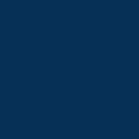
Menschen knüpft, die Texte korrigieren und Antworten auf Fragen
geben.
Um einen guten Online-Kurs zum Lernen von Esperanto zu finden,
sollte man ein wenig vergleichen und ein paar Dinge beachten. Der
Kurs sollte Sounddateien zum Anhören beinhalten, genauso wie
interaktive Übungen. Wichtig ist auch im Voraus schon darauf zu
achten, wie hoch der vermittelte Wortschatz ist und ob es Folgekurse
gibt, bzw. wie breit das Kursangebot generell ist. Es gibt auch
Esperanto-Kurse, die die Sprache komplett ohne die Benutzung der
Muttersprache vermitteln. Ob einem das sympathisch ist oder nicht,
muss jeder selbst entscheiden.
Webseite der Esperanto-Jugend
Einen sehr guten Kurs bietet auch die deutsche Esperanto-Jugend
auf ihrer Webseite an. Er umfasst 10 Lektionen, die per E-Mail
bearbeitet werden können. Ein kleiner Nachteil dieses Kurses ist,
dass die erste Lektion außerordentlich umfangreich gestaltet ist und
so viele Lernwillige zunächst abschrecken kann.
Individuelles Lernen
Wer sich ein Mal die Grundkenntnisse in Esperanto angeeignet hat,