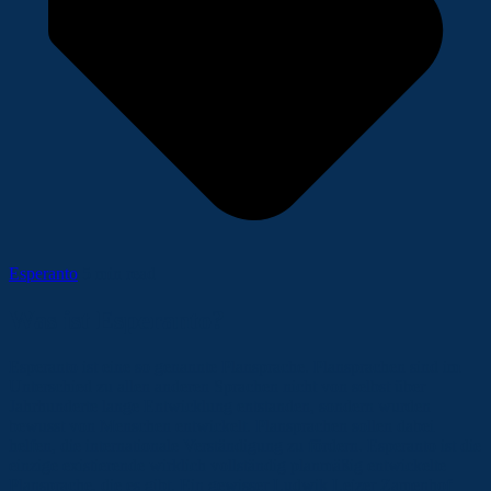
Esperanto
5 min read
Was ist Esperanto?
Esperanto ist eine so genannte Plansprache. Plansprachen sind im
Unterschied zu allen anderen Sprachen nicht von selbst über
Jahrhunderte lange Entwicklung entstanden, sondern wurden
bewusst von Menschen entwickelt. Plansprachen sollen dabei
helfen, die internationale Verständigung zu fördern. Esperanto ist die
einzige existierende wirklich vollständig planmäßig entwickelte
Plansprache, die es gibt. Ein gewisser Ludwik Lejzer Zamenhof