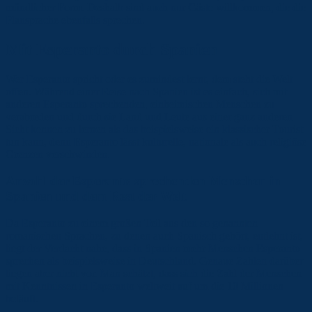
mündlicher Form. Deshalb sind auch nur Gäste willkommen, die die
Plansprache ebenfalls sprechen.
Mit Esperanto durch Spanien
Wer Esperanto spricht oder es zumindest lernt, dem steht die Welt
offen. Während einer Reise nach Spanien ist es einfach, sich mit
anderen Esperanto sprechenden, einheimischen Menschen zu
verabreden und durch sie Land und Leute aus einer ganz anderen
Sicht kennen zu lernen als das beispielsweise ein klassischer Tourist
tun kann, denn Esperanto lässt kulturelle, nationale als auch religiöse
Grenzen verschwinden.
Anzahl der Esperanto sprechenden Menschen in
Spanien und dem Rest der Welt
Da Esperanto zu einem großen Teil aus den so genannten
romanischen Sprachen, zu denen auch Spanisch gehört, entlehnt ist,
liegt der Verdacht nahe, dass in Spanien mehr Menschen Esperanto
sprechen als beispielsweise in Deutschland. Genaue Zahlen darüber
liegen aber nicht vor. Man schätzt, dass sich die Zahl der Menschen
mit Kenntnissen in Esperanto weltweit auf um die 10 Millionen
beläuft.