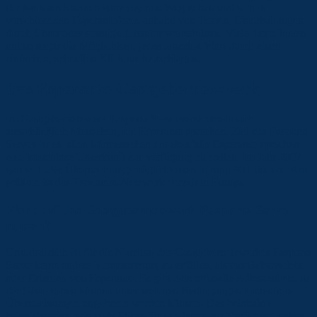
der kann auch seinen ganz eigenen Weg gehen und sich in
verschiedenen Esperantoforen anhand von Texten, Unterhaltungen
durch Chats oder sonstige Literatur weiterbilden. Viele Texte bieten
online sogar die Möglichkeit, jedes einzelne Wort durch einen
einfachen, schnellen Klick nachzuschlagen.
Das Esperanto-Gastgebernetzwerk
Im Gastgebernetzwerk Pasporta Servo versammeln sich
ausschließlich Menschen, die Esperanto sprechen. Ziel des Pasporta
Servos ist es, allen Mitmenschen die ebenfalls Esperanto sprechen
eine kostenlose Unterkunft zur Verfügung zu stellen. Im Jahr 2007
gab es 1.294 Übernachtungsmöglichkeiten in rund 90 Ländern. Am
größten ist das Esperanto-Netzwerk derzeit in Europa.
Wer darf das Gastgebernetzwerk Pasporta Servo
nutzen?
Grundsätzlich ist für die Nutzung des Gastgebernetzwerkes Pasporta
Servo keine andere Voraussetzung zu erfüllen, als das Beherrschen
oder Erlernen von Esperanto. Es gibt eine offizielle Adressenliste, in
der Gäste sehen können unter welchen Bedingungen kostenfreie
Übernachtungen angeboten werden können. Das beinhaltet
beispielsweise, wie viele Plätze für wie lange zur Verfügung stehen,