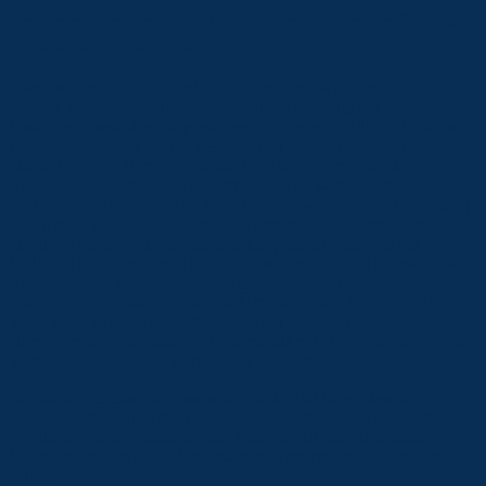
Esperanto sprechende Menschen entdecken Spanien
ganz besonders günstig
Spanien ist reich an kulturellen Schätzen und wunderschönen
Städten, die sich für eine Rundreise unter Nutzung des
Gastgebernetzwerkes Pasporta Servo anbieten. Vielleicht lohnt es
sich sogar, Spanien auf der persönlichen Reiselandkarte in
unterschiedliche Bereiche einzuteilen und sich im einen Jahr die
Andalusien-Rundreise vorzunehmen und im nächsten beispielsweise
die Galizien-Rundreise. Die Entscheidung wird sicherlich abhängig
davon sein, wer von den Esperanto sprechenden Mitmenschen wo
und in welchem Zeitraum einen Schlafplatz zu vergeben hat.
Vielleicht findet man mit Hilfe der Gastgeberliste des Netzwerkes
auch den einen oder anderen freundlichen, Esperanto sprechenden
Spanier, der die Stadtführung zur Übernachtung gleich mit anbietet.
Wann sonst hat man die Möglichkeit ein Land so hautnah und vor
allem auch noch so günstig zu erleben als mit Hilfe des spanischen
Teils des Gastgebernetzwerkes Pasporta Servo?
Besonders sehenswerte spanische Städte sind beispielsweise
Barcelona, mit seiner beeindruckenden Sagrada Famiglia, Granada,
Sevilla, die als die heißeste Stadt Europas gilt, die Hauptstadt
Madrid oder auch die in Grenznähe zu Frankreich gelegene Stadt
Bilbao.