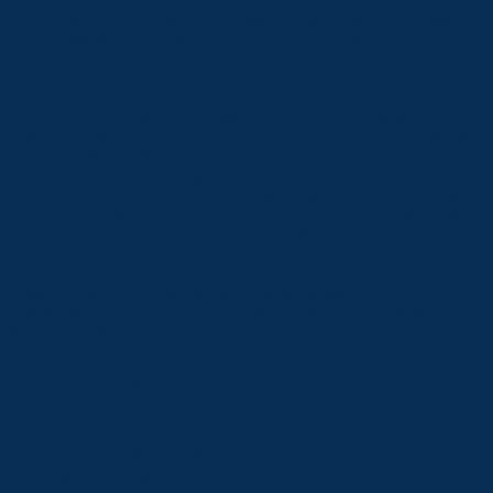
jeweiligen Spezialisierung. Jeder Ingenieursstudiengang umfasst
jedoch insbesondere mathematische, technische als auch
betriebswirtschaftliche Inhalte.
Fernstudiengänge im Bereich der Sozialwissenschaften sind ebenso
favorisiert bei designierten Fernstudenten. Ein gutes Beispiel ist der
Fernstudiengang der Sozialpädagogik. Mit diesem Studium eröffnet
sich ein großes Spektrum an Tätigkeitsfeldern und die Arbeit mit
Menschen steht im Vordergrund, weshalb viele sich entscheiden,
einen Beruf im sozialen Bereich zu ergreifen. Mit dem Abschluss
des Studiums erhält man die nötige Qualifikation, um auch leitende
Funktionen in sozialen Einrichtungen zu übernehmen (mehr Infos
unter fernstudium-sozialpaedagogik.org).
Außerdem hoch im Kurs stehen Fernstudiengänge mit einem
Abschluss in Psychologie, Studiengänge aus dem umfassenden
Bereich der Bildung sowie jegliche Management Studiengänge.
Zahlreiches Angebot an
Fernuniversitäten
Insbesondere der Freistaat Bayern bietet ausgezeichnete
Bildungseinrichtungen, die ein berufsbegleitendes Fernstudium