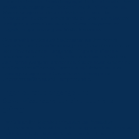
Ein weitere beliebter Fernstudiengang ist der der Informatik. Dieser
umfasst Studiengänge wie Energieinformatik, Informations- und
Wissensmanagement oder auch Medieninformatik. Das
Kernstudium in diesem Bereich beinhaltet Fächer wie Künstliche
Intelligenz, Kommunikations- und Informationssysteme der
Logistik, Programmierung und Medienkompetenz.
Gern gewählt werden auch Studiengänge aus dem Bereich
Gesundheit, wie Gesundheitsmanagement, Gesundheitstourismus
oder Pflegemangement. Langjährige Pflegekräfte können so
beispielsweise mit einem erfolgreichen Abschluss des Studiums
auch Führungsaufgaben übernehmen. Studieninhalte variieren hier
von Gesundheitsförderung, Prävention und Rehabilitation zu
Leistungsmanagement in Gesundheitseinrichtungen bis
Unternehmensführung und Entrepreneurship.
Ingenieurstudiengänge und
Sozialwissenschaften sind ebenfalls
gefragt
Ebenfalls großer Beliebtheit erfreut sich das Fernstudium
Ingenieurwesen. Dazu zählen Fachrichtungen wie Maschienenbau,
Elektrotechnik, die Baubranche oder etwa der IT-Bereich.
Entsprechend sind die Studienthemen sehr abhänging von der