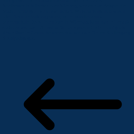
ermöglichen. Im Fernstudienzentrum der DIPLOMA-FH
Nordhessen in München oder Nürnberg werden zum Beispiel die
Studienrichtungen Betriebswirtschaft, Wirtschaftsingenieurwesen
oder Elektrotechnik angeboten, im Fernstudienzentrum
derFernschule DAA-Technikum in Würzburg kann man Informatik
studieren und das ILS-Institut für Lernsysteme GmbH ermöglicht
Abschlüsse im Gesundheitsbereich sowie auch für den Studiengang
Sozialpädagogik.