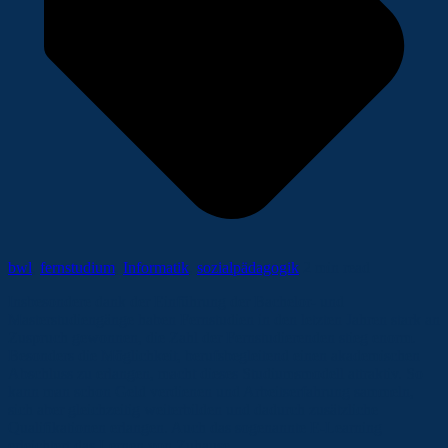
bwl
,
fernstudium
,
Informatik
,
sozialpädagogik
2 min read
Insbesondere dank der Einführung der Bachelor- und
Masterstudiengänge haben Fernstudien in den letzten Jahren stark an
Zuspruch gewonnen, die Zahl der Fernstudierenden stieg enorm.
Besonders die Möglichkeit, berufsbegleitend einen akademischen
Abschluss zu erlangen, macht dieses Studiumsmodell attraktiv. So
kann man schon Geld verdienen und Arbeitserfahrung sammeln,
sich aber gleichzeitig weiterbilden und dadurch zusätzliche
Qualifikationen erlangen. Auch das sogenannte E-Learning
erleichtert das Lernen von Zuhause.