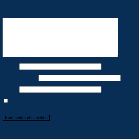
Felder sind mit
*
markiert
Kommentar
*
Name
*
E-Mail-Adresse
*
Website
Name, E-Mail-Adresse und Website in diesem Browser für
meinen nächsten Kommentar speichern.
Fernschulen