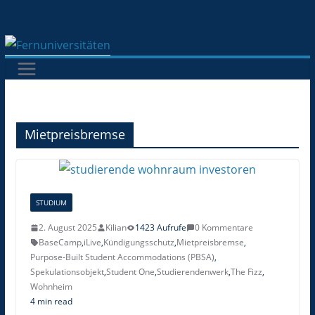
Zum
Inhalt
springen
Mietpreisbremse
STUDIUM
2. August 2025
Kilian
1423 Aufrufe
0 Kommentare
BaseCamp
,
iLive
,
Kündigungsschutz
,
Mietpreisbremse
,
Purpose-Built Student Accommodations (PBSA)
,
Spekulationsobjekt
,
Student One
,
Studierendenwerk
,
The Fizz
,
Wohnheim
4 min read