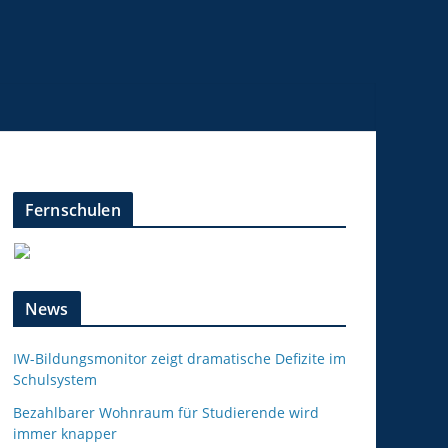
Fernschulen
News
IW-Bildungsmonitor zeigt dramatische Defizite im
Schulsystem
Bezahlbarer Wohnraum für Studierende wird
immer knapper