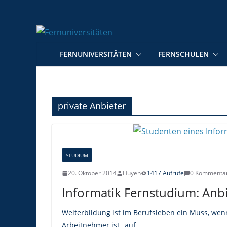
Zum
Inhalt
springen
FERNUNIVERSITÄTEN
FERNSCHULEN
private Anbieter
STUDIUM
20. Oktober 2014
Huyen
1417 Aufrufe
0 Kommenta
Informatik Fernstudium: Anb
Weiterbildung ist im Berufsleben ein Muss, wenn
Arbeitnehmer ist „auf